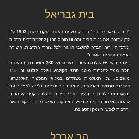
בית גבריאל
“בית גבריאל בכינרת” הנושק לשפת האגם, הוקם בשנת 1993 ע”י
קרן שרובר. את בנית הבית ותכנונו הוביל החזון להקמת “בית תרבות
ומרכז חיי רוח וחברה לתושבי האזור ולכל שוחרי התרבות, היצירה
ואמנות הבאים בשעריו”.
בית גבריאל יש אולם תיאטרון מאובזר של 360 מושבים ובו מערכת
תלת ממד להקרנת מיטב סרטי הקולנוע ואולם קולנוע ובו 110
מושבים. שני האולמות מצוידים במלוא המכשור האלקטרוני
להקרנת סרטים, להרצאות, סימפוזיונים וכנסים. גלריה לאמנות עם
תצוגות מתחלפות. חדר עיון. חדרי ישיבות ומסעדה וקפה העומדים
לרשות באי הבית. בית גבריאל הוא מקום מפגש מיוחד ומקור הנאה
ותרבות לאנשי העמק והסביבה.
הר ארבל