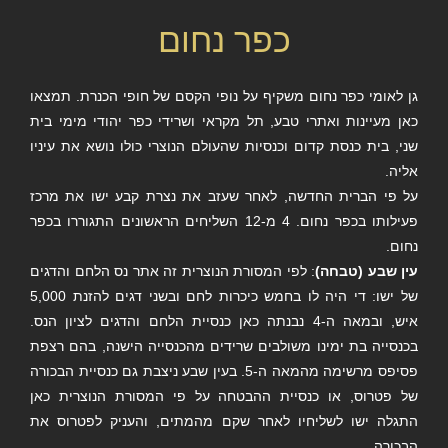
כפר נחום
גן לאומי כפר נחום משקיף על נופי הקסם של חופי הכנרת. תמצאו
כאן מעיינות ואתרי טבע, תל מקראי ושרידי כפר יהודי מימי בית
שני, בית כנסת קדום וכנסיות שהעולם הנוצרי כולו נושא את עיניו
אליה.
על פי הברית החדשה, לאחר שעזב את נצרת קבע ישו את מרכז
פעילותו בכפר נחום. 4 מ-12 השליחים הראשונים התגוררו בכפר
נחום.
עין שבע (טבחה)
: לפי המסורת הנוצרית זה אתר נס הלחם והדגים
של ישו: די היה לו בחמש כיכרות לחם ובשני דגים להזנת 5,000
איש, ובמאה ה-4 נבנתה כאן כנסיית הלחם והדגים לציון הנס.
בכנסייה בת ימינו משולבים שרידים מהכנסייה הישנה, בהם רצפת
פסיפס מרשימה מהמאה ה-5. בעין שבע ניצבת גם כנסיית הבכורה
של פטרוס, או כנסיית ההבטחה על פי המסורת הנוצרית כאן
התגלה ישו לשליחיו לאחר שקם מהמתים, והעניק לפטרוס את
הבכורה.