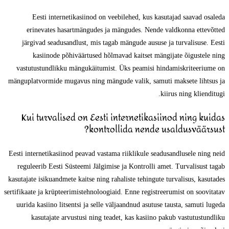
Eesti internetikasiinod on veebilehed, kus kasutajad saavad osaleda
erinevates hasartmängudes ja mängudes. Nende valdkonna ettevõtted
järgivad seadusandlust, mis tagab mängude aususe ja turvalisuse. Eesti
kasiinode põhiväärtused hõlmavad kaitset mängijate õigustele ning
vastutustundlikku mängukäitumist. Üks peamisi hindamiskriteeriume on
mänguplatvormide mugavus ning mängude valik, samuti maksete lihtsus ja
kiirus ning klienditugi.
Kui turvalised on Eesti internetikasiinod ning kuidas
kontrollida nende usaldusväärsust?
Eesti internetikasiinod peavad vastama riiklikule seadusandlusele ning neid
reguleerib Eesti Süsteemi Jälgimise ja Kontrolli amet. Turvalisust tagab
kasutajate isikuandmete kaitse ning rahaliste tehingute turvalisus, kasutades
sertifikaate ja krüpteerimistehnoloogiaid. Enne registreerumist on soovitatav
uurida kasiino litsentsi ja selle väljaandnud asutuse tausta, samuti lugeda
kasutajate arvustusi ning teadet, kas kasiino pakub vastutustundliku