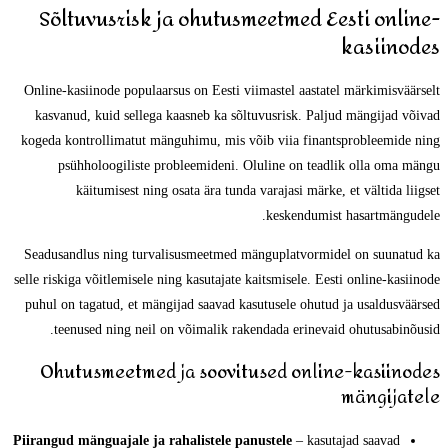
Sõltuvusrisk ja ohutusmeetmed Eesti online-
kasiinodes
Online-kasiinode populaarsus on Eesti viimastel aastatel märkimisväärselt
kasvanud, kuid sellega kaasneb ka sõltuvusrisk. Paljud mängijad võivad
kogeda kontrollimatut mänguhimu, mis võib viia finantsprobleemide ning
psühholoogiliste probleemideni. Oluline on teadlik olla oma mängu
käitumisest ning osata ära tunda varajasi märke, et vältida liigset
keskendumist hasartmängudele.
Seadusandlus ning turvalisusmeetmed mänguplatvormidel on suunatud ka
selle riskiga võitlemisele ning kasutajate kaitsmisele. Eesti online-kasiinode
puhul on tagatud, et mängijad saavad kasutusele ohutud ja usaldusväärsed
teenused ning neil on võimalik rakendada erinevaid ohutusabinõusid.
Ohutusmeetmed ja soovitused online-kasiinodes
mängijatele
Piirangud mänguajale ja rahalistele panustele
– kasutajad saavad