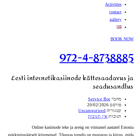
Activities
contact
gallery
BOOK NOW
972-4-8738885
Eesti internetikasiinode kättesaadavus ja
seadusandlus
מחבר:
Service Bot
פורסם:
20/02/2026
קטגוריה:
Uncategorized
תגובות:
אין תגובות
Online kasiinode teke ja areng on viimastel aastatel Estonia
märkimisväärselt kiirenenud. Tõusvas trendis on mugavus ja kiirus, mida