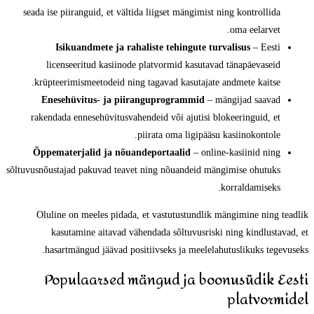
seada ise piiranguid, et vältida liigset mängimist ning kontrollida
oma eelarvet.
Isikuandmete ja rahaliste tehingute turvalisus
– Eesti
licenseeritud kasiinode platvormid kasutavad tänapäevaseid
krüpteerimismeetodeid ning tagavad kasutajate andmete kaitse.
Enesehüvitus- ja piiranguprogrammid
– mängijad saavad
rakendada ennesehüvitusvahendeid või ajutisi blokeeringuid, et
piirata oma ligipääsu kasiinokontole.
Õppematerjalid ja nõuandeportaalid
– online-kasiinid ning
sõltuvusnõustajad pakuvad teavet ning nõuandeid mängimise ohutuks
korraldamiseks.
Oluline on meeles pidada, et vastutustundlik mängimine ning teadlik
kasutamine aitavad vähendada sõltuvusriski ning kindlustavad, et
hasartmängud jäävad positiivseks ja meelelahutuslikuks tegevuseks.
Populaarsed mängud ja boonusüdik Eesti
platvormidel