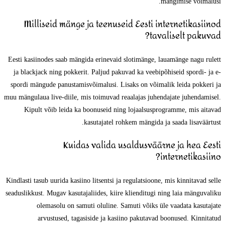
mängimise võimalusi.
Milliseid mänge ja teenuseid Eesti internetikasiinod
tavaliselt pakuvad?
Eesti kasiinodes saab mängida erinevaid slotimänge, lauamänge nagu rulett
ja blackjack ning pokkerit. Paljud pakuvad ka veebipõhiseid spordi- ja e-
spordi mängude panustamisvõimalusi. Lisaks on võimalik leida pokkeri ja
muu mängulaua live-diile, mis toimuvad reaalajas juhendajate juhendamisel.
Kipult võib leida ka boonuseid ning lojaalsusprogramme, mis aitavad
kasutajatel rohkem mängida ja saada lisaväärtust.
Kuidas valida usaldusväärne ja hea Eesti
internetikasiino?
Kindlasti tasub uurida kasiino litsentsi ja regulatsioone, mis kinnitavad selle
seaduslikkust. Mugav kasutajaliides, kiire klienditugi ning laia mänguvaliku
olemasolu on samuti oluline. Samuti võiks üle vaadata kasutajate
arvustused, tagasiside ja kasiino pakutavad boonused. Kinnitatud