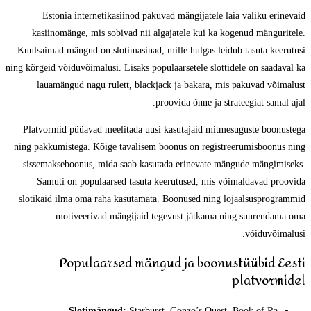
Estonia internetikasiinod pakuvad mängijatele laia valiku erinevaid
kasiinomänge, mis sobivad nii algajatele kui ka kogenud mänguritele.
Kuulsaimad mängud on slotimasinad, mille hulgas leidub tasuta keerutusi
ning kõrgeid võiduvõimalusi. Lisaks populaarsetele slottidele on saadaval ka
lauamängud nagu rulett, blackjack ja bakara, mis pakuvad võimalust
proovida õnne ja strateegiat samal ajal.
Platvormid püüavad meelitada uusi kasutajaid mitmesuguste boonustega
ning pakkumistega. Kõige tavalisem boonus on registreerumisboonus ning
sissemakseboonus, mida saab kasutada erinevate mängude mängimiseks.
Samuti on populaarsed tasuta keerutused, mis võimaldavad proovida
slotikaid ilma oma raha kasutamata. Boonused ning lojaalsusprogrammid
motiveerivad mängijaid tegevust jätkama ning suurendama oma
võiduvõimalusi.
Populaarsed mängud ja boonustüübid Eesti
platvormidel
Slotimängud:
Starburst, Gonzo’s Quest, Book of Ra