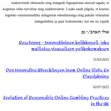
makseviiside olemasolu ning mängude õiguspärasus aitavad tagada, et
kogemus oleks turvaline ning usaldusväärne. Lisaks tasub jälgida, et kasiino
tegeleks vastutustundliku mängimise edendamisega ning pakuks võimalusi
mängutüübist ja ajast loobumiseks, kui see on vajalik.
אולי תאהב/י גם
Reactoonz – Innovatiivinen kolikkopeli, joka
mullistaa visuaalisen pelikokemuksen
31/03/2025
Den Innovativa Utvecklingen inom Online Slots: En
Djupdykning
02/07/2025
Evolution of Responsible Online Gambling Practices
in the UK