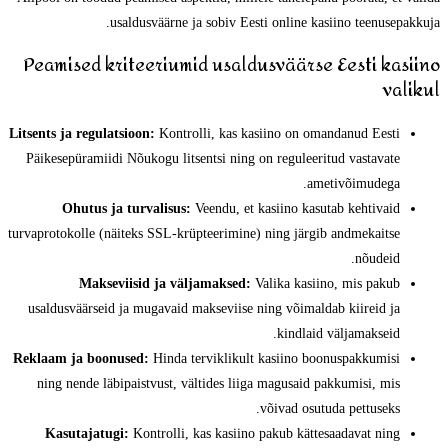
usaldusväärne ja sobiv Eesti online kasiino teenusepakkuja.
Peamised kriteeriumid usaldusväärse Eesti kasiino
valikul
Litsents ja regulatsioon:
Kontrolli, kas kasiino on omandanud Eesti
Päikesepüramiidi Nõukogu litsentsi ning on reguleeritud vastavate
ametivõimudega.
Ohutus ja turvalisus:
Veendu, et kasiino kasutab kehtivaid
turvaprotokolle (näiteks SSL-krüpteerimine) ning järgib andmekaitse
nõudeid.
Makseviisid ja väljamaksed:
Valika kasiino, mis pakub
usaldusväärseid ja mugavaid makseviise ning võimaldab kiireid ja
kindlaid väljamakseid.
Reklaam ja boonused:
Hinda terviklikult kasiino boonuspakkumisi
ning nende läbipaistvust, vältides liiga magusaid pakkumisi, mis
võivad osutuda pettuseks.
Kasutajatugi:
Kontrolli, kas kasiino pakub kättesaadavat ning