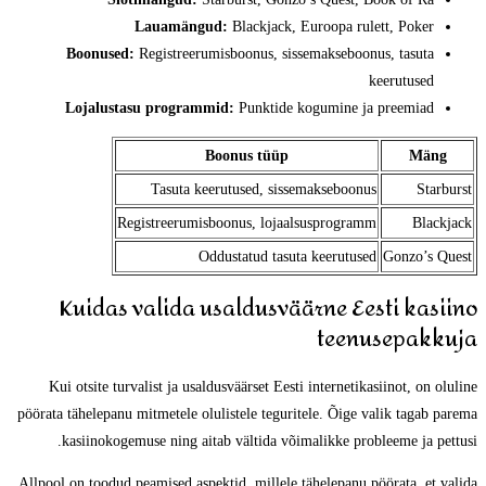
Lauamängud:
Blackjack, Euroopa rulett, Poker
Boonused:
Registreerumisboonus, sissemakseboonus, tasuta
keerutused
Lojalustasu programmid:
Punktide kogumine ja preemiad
Boonus tüüp
Mäng
Tasuta keerutused, sissemakseboonus
Starburst
Registreerumisboonus, lojaalsusprogramm
Blackjack
Oddustatud tasuta keerutused
Gonzo’s Quest
Kuidas valida usaldusväärne Eesti kasiino
teenusepakkuja
Kui otsite turvalist ja usaldusväärset Eesti internetikasiinot, on oluline
pöörata tähelepanu mitmetele olulistele teguritele. Õige valik tagab parema
kasiinokogemuse ning aitab vältida võimalikke probleeme ja pettusi.
Allpool on toodud peamised aspektid, millele tähelepanu pöörata, et valida