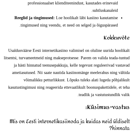
professionaalset klienditeenindust, kasutades erinevaid
suhtluskanaleid.
Reeglid ja tingimused:
Loe hoolikalt läbi kasiino kasutamise
tingimused ning veendu, et need on selged ja õiguspärased.
Kokkuvõte
Usaldusväärse Eesti internetikasiino valimisel on oluline uurida hoolikalt
litsentsi, turvameetmeid ning makseprotsesse. Parem on valida teada-tuntud
ja hästi hinnatud teenusepakkuja, kelle tegevust reguleerivad vastavad
ametiasutused. Nii saate nautida kasiinomänge meelerahus ning vältida
võimalikku petturlikkust. Lõpuks tuleks alati lugeda põhjalikult
kasutustingimusi ning reageerida ettevaatlikult boonuspakettidele, et teha
teadlik ja vastutustundlik valik.
Küsimus-vastus:
Mis on Eesti internetikasiinoda ja kuidas neid üldiselt
hinnata?