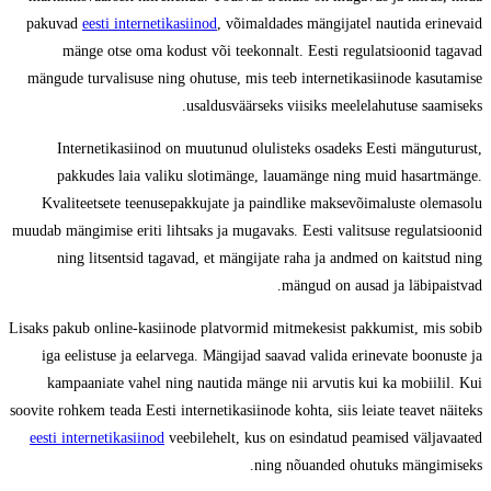
pakuvad
eesti internetikasiinod
, võimaldades mängijatel nautida erinevaid
mänge otse oma kodust või teekonnalt. Eesti regulatsioonid tagavad
mängude turvalisuse ning ohutuse, mis teeb internetikasiinode kasutamise
usaldusväärseks viisiks meelelahutuse saamiseks.
Internetikasiinod on muutunud olulisteks osadeks Eesti mänguturust,
pakkudes laia valiku slotimänge, lauamänge ning muid hasartmänge.
Kvaliteetsete teenusepakkujate ja paindlike maksevõimaluste olemasolu
muudab mängimise eriti lihtsaks ja mugavaks. Eesti valitsuse regulatsioonid
ning litsentsid tagavad, et mängijate raha ja andmed on kaitstud ning
mängud on ausad ja läbipaistvad.
Lisaks pakub online-kasiinode platvormid mitmekesist pakkumist, mis sobib
iga eelistuse ja eelarvega. Mängijad saavad valida erinevate boonuste ja
kampaaniate vahel ning nautida mänge nii arvutis kui ka mobiilil. Kui
soovite rohkem teada Eesti internetikasiinode kohta, siis leiate teavet näiteks
eesti internetikasiinod
veebilehelt, kus on esindatud peamised väljavaated
ning nõuanded ohutuks mängimiseks.