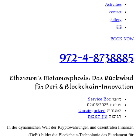
Activities
contact
gallery
BOOK NOW
972-4-8738885
Ethereum's Metamorphosis: Das Rückwind
für DeFi & Blockchain-Innovation
מחבר:
Service Bot
פורסם:
02/06/2025
קטגוריה:
Uncategorized
תגובות:
אין תגובות
In der dynamischen Welt der Kryptowährungen und dezentralen Finanzen
(DeFi) bildet die Blockchain-Technologie das Fundament für