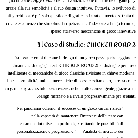
giochi come
Angry Birds
, che ha rivoluzionato le dinamiche di gameplay
grazie alla sua semplicità e al suo design intuitivo. Tuttavia, lo sviluppo di
tali giochi non è più solo questione di grafica o intrattenimento; si tratta di
creare esperienze che stimolino la ripetizione e l'adesione a lungo termine,
spesso attraverso meccaniche di gioco innovative.
Il Caso di Studio: CHICKEN ROAD 2!
Tra i vari esempi di come il design di un gioco possa padroneggiare le
dinamiche di engagement,
CHICKEN ROAD 2!
si distingue per l'uso
intelligente di meccaniche di gioco classiche rivisitate in chiave moderna.
La sua semplicità, unita a meccaniche di corse e evitamento, mostra come
un gameplay accessibile possa essere anche molto coinvolgente, grazie a un
design raffinato e a livelli progressivamente più sfidanti.
"Nel panorama odierno, il successo di un gioco casual risiede
nella capacità di mantenere l'interesse dell'utente con
meccaniche intuitive ma profonde, sfruttando le possibilità di
personalizzazione e progressione." — Analista di mercato dei