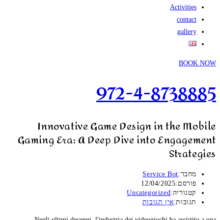
Activities
contact
gallery
BOOK NOW
972-4-8738885
Innovative Game Design in the Mobile
Gaming Era: A Deep Dive into Engagement
Strategies
מחבר:
Service Bot
פורסם:
12/04/2025
קטגוריה:
Uncategorized
תגובות:
אין תגובות
Negli ultimi decenni, l'industria dei videogiochi ha assistito a una