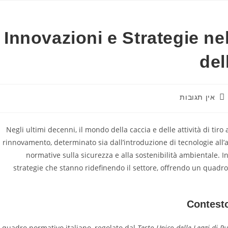
Innovazioni e Strategie ne
del
אין תגובות
Negli ultimi decenni, il mondo della caccia e delle attività di tir
rinnovamento, determinato sia dall’introduzione di tecnologie al
normative sulla sicurezza e alla sostenibilità ambientale. I
strategie che stanno ridefinendo il settore, offrendo un quadr
Contest
l quadro normativo italiano, regolato dal
Testo Unico delle Leggi di P