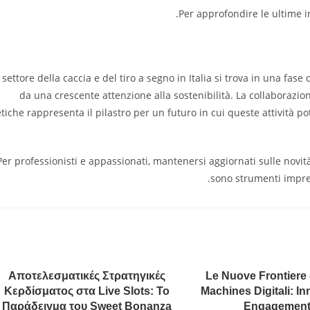
Per approfondire le ultime inn
l settore della caccia e del tiro a segno in Italia si trova in una fa
da una crescente attenzione alla sostenibilità. La collaborazio
etiche rappresenta il pilastro per un futuro in cui queste attività p
Per professionisti e appassionati, mantenersi aggiornati sulle novità
sono strumenti impre
Αποτελεσματικές Στρατηγικές
Le Nuove Frontiere 
Κερδίσματος στα Live Slots: Το
Machines Digitali: I
Παράδειγμα του Sweet Bonanza
Engagement