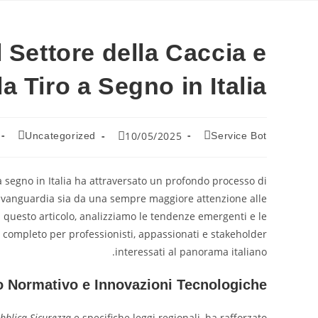
l Settore della Caccia e
la Tiro a Segno in Italia
10/05/2025
Uncategorized
Service Bot
o a segno in Italia ha attraversato un profondo processo di
l’avanguardia sia da una sempre maggiore attenzione alle
n questo articolo, analizziamo le tendenze emergenti e le
o completo per professionisti, appassionati e stakeholder
interessati al panorama italiano.
o Normativo e Innovazioni Tecnologiche
ubblica Sicurezza
e specifiche leggi regionali, ha rafforzato