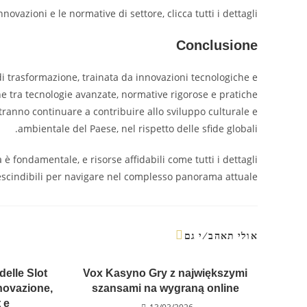
ovazioni e le normative di settore, clicca tutti i dettagli.
Conclusione
se di trasformazione, trainata da innovazioni tecnologiche e
ne tra tecnologie avanzate, normative rigorose e pratiche
otranno continuare a contribuire allo sviluppo culturale e
ambientale del Paese, nel rispetto delle sfide globali.
 è fondamentale, e risorse affidabili come tutti i dettagli
scindibili per navigare nel complesso panorama attuale.
אולי תאהב/י גם
delle Slot
Vox Kasyno Gry z największymi
nnovazione,
szansami na wygraną online
 e